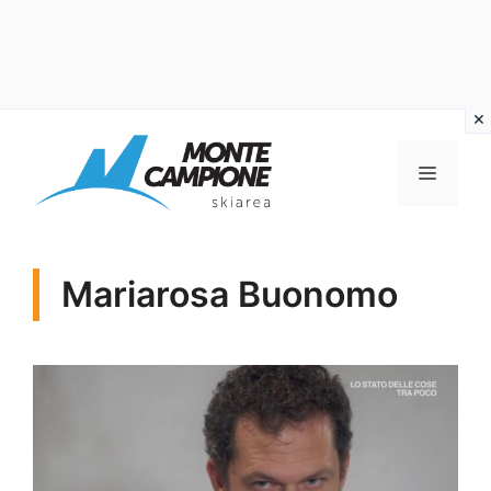
Vai
al
MENU
contenuto
Mariarosa Buonomo