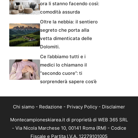
ora li stanno facendo così:
comodità assurda
Oltre la nebbia: il sentiero
segreto che porta alla
vetta dimenticata delle
Dolomiti.
Ce l’abbiamo tutti e i
medici lo chiamano il
“secondo cuore”: ti
sorprenderà sapere cos’è
Chi siamo
-
Redazione
-
Privacy Policy
-
Disclaimer
Montecampioneskiarea.it di proprietà di WEB 365 SRL
- Via Nicola Marchese 10, 00141 Roma (RM) - Codice
Fiscale e Partita I.V.A. 12279101005