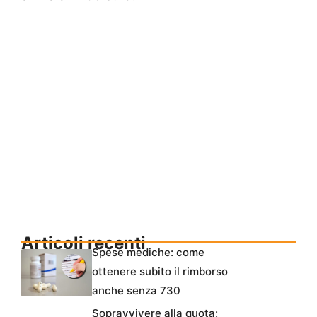
Articoli recenti
Spese mediche: come
ottenere subito il rimborso
anche senza 730
Sopravvivere alla quota: