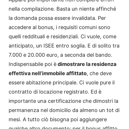
nella compilazione. Basta un niente affinché
la domanda possa essere invalidata. Per
accedere al bonus, i requisiti comuni sono
quelli reddituali e residenziali. Ci vuole, come
anticipato, un ISEE entro soglia. E di solito tra
7.000 e 20.000 euro, a seconda del bando.
Indispensabile poi è
dimostrare la residenza
effettiva nell’immobile affittato
, che deve
essere abitazione principale. Ci vuole pure il
contratto di locazione registrato. Ed è
importante una certificazione che dimostri la
permanenza nel domicilio da almeno un tot di
mesi. A tutto ciò bisogna poi aggiungere
qualche altro documento: per il bonus affitto