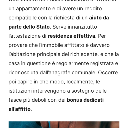
un appartamento e di avere un reddito
compatibile con la richiesta di un
aiuto da
parte dello Stato
. Serve innanzitutto
l’attestazione di
residenza effettiva
. Per
provare che l’immobile affittato è davvero
l’abitazione principale del richiedente, e che la
casa in questione è regolarmente registrata e
riconosciuta dall’anagrafe comunale. Occorre
poi capire in che modo, localmente, le
istituzioni intervengono a sostegno delle
fasce più deboli con dei
bonus dedicati
all’affitto
.