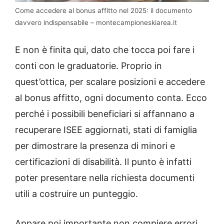
Come accedere al bonus affitto nel 2025: il documento
davvero indispensabile – montecampioneskiarea.it
E non è finita qui, dato che tocca poi fare i
conti con le graduatorie. Proprio in
quest’ottica, per scalare posizioni e accedere
al bonus affitto, ogni documento conta. Ecco
perché i possibili beneficiari si affannano a
recuperare ISEE aggiornati, stati di famiglia
per dimostrare la presenza di minori e
certificazioni di disabilità. Il punto è infatti
poter presentare nella richiesta documenti
utili a costruire un punteggio.
Appare poi importante non compiere errori