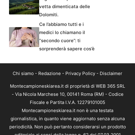
vetta dimenticata delle
Dolomiti.
Ce l’abbiamo tutti e i
medici lo chiamano il
“secondo cuore”: ti
sorprenderà sapere cos’è
Chi siamo
-
Redazione
-
Privacy Policy
-
Disclaimer
Montecampioneskiarea.it di proprietà di WEB 365 SRL
- Via Nicola Marchese 10, 00141 Roma (RM) - Codice
Fiscale e Partita I.V.A. 12279101005
Montecampioneskiarea.it non è una testata
giornalistica, in quanto viene aggiornato senza alcuna
periodicità. Non può pertanto considerarsi un prodotto
editoriale ai sensi della legge n. 62 del 07.03.2001