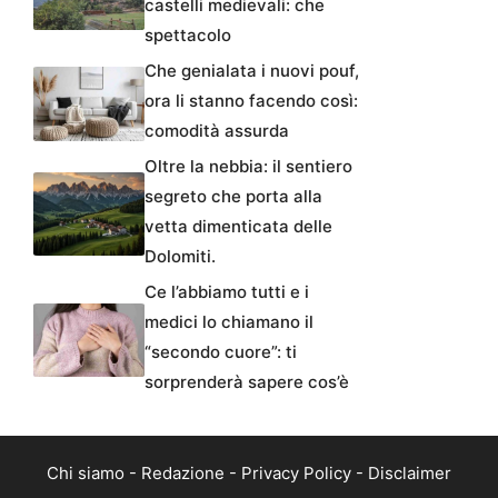
castelli medievali: che
spettacolo
Che genialata i nuovi pouf,
ora li stanno facendo così:
comodità assurda
Oltre la nebbia: il sentiero
segreto che porta alla
vetta dimenticata delle
Dolomiti.
Ce l’abbiamo tutti e i
medici lo chiamano il
“secondo cuore”: ti
sorprenderà sapere cos’è
Chi siamo
-
Redazione
-
Privacy Policy
-
Disclaimer