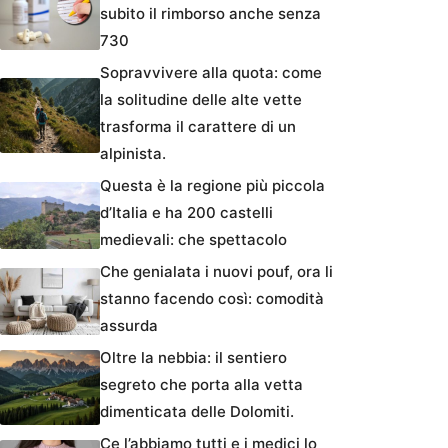
subito il rimborso anche senza
730
Sopravvivere alla quota: come
la solitudine delle alte vette
trasforma il carattere di un
alpinista.
Questa è la regione più piccola
d’Italia e ha 200 castelli
medievali: che spettacolo
Che genialata i nuovi pouf, ora li
stanno facendo così: comodità
assurda
Oltre la nebbia: il sentiero
segreto che porta alla vetta
dimenticata delle Dolomiti.
Ce l’abbiamo tutti e i medici lo