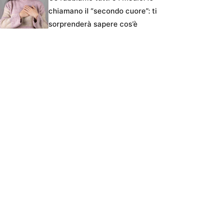
chiamano il “secondo cuore”: ti
sorprenderà sapere cos’è