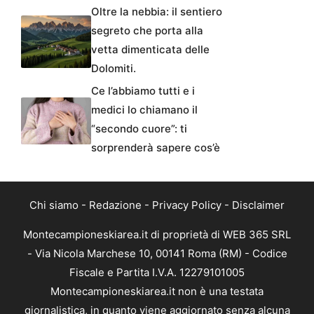
Oltre la nebbia: il sentiero
segreto che porta alla
vetta dimenticata delle
Dolomiti.
Ce l’abbiamo tutti e i
medici lo chiamano il
“secondo cuore”: ti
sorprenderà sapere cos’è
Chi siamo
-
Redazione
-
Privacy Policy
-
Disclaimer
Montecampioneskiarea.it di proprietà di WEB 365 SRL
- Via Nicola Marchese 10, 00141 Roma (RM) - Codice
Fiscale e Partita I.V.A. 12279101005
Montecampioneskiarea.it non è una testata
giornalistica, in quanto viene aggiornato senza alcuna