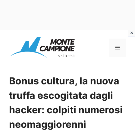
Vai
al
MENU
contenuto
Bonus cultura, la nuova
truffa escogitata dagli
hacker: colpiti numerosi
neomaggiorenni