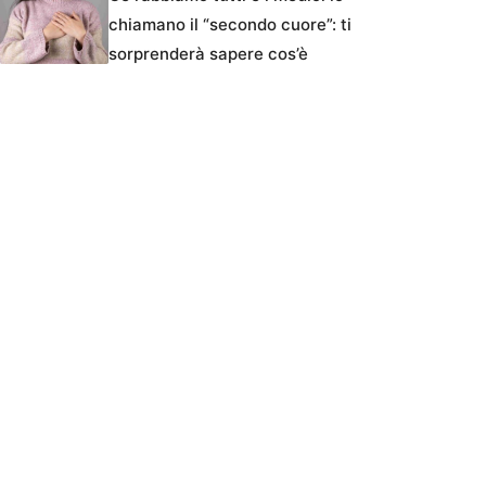
chiamano il “secondo cuore”: ti
sorprenderà sapere cos’è