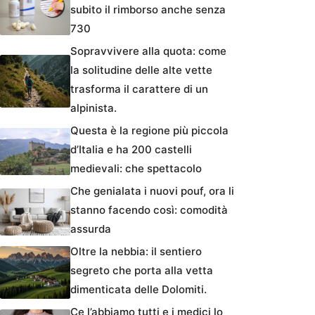
subito il rimborso anche senza
730
Sopravvivere alla quota: come
la solitudine delle alte vette
trasforma il carattere di un
alpinista.
Questa è la regione più piccola
d’Italia e ha 200 castelli
medievali: che spettacolo
Che genialata i nuovi pouf, ora li
stanno facendo così: comodità
assurda
Oltre la nebbia: il sentiero
segreto che porta alla vetta
dimenticata delle Dolomiti.
Ce l’abbiamo tutti e i medici lo