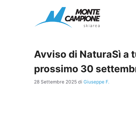
Vai
al
contenuto
Avviso di NaturaSì a tu
prossimo 30 settemb
28 Settembre 2025
di
Giuseppe F.