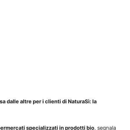
 dalle altre per i clienti di NaturaSì: la
ermercati specializzati in prodotti bio
, segnala