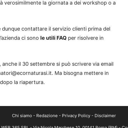
rà verosimilmente la giornata a dei workshop o a
 dunque contattare il servizio clienti prima del
ll’azienda ci sono
le utili FAQ
per risolvere in
 anche il 30 settembre si può scrivere via email
umatori@ecornaturasi.it. Ma bisogna mettere in
dopo la riapertura.
Chi siamo
-
Redazione
-
Privacy Policy
-
Disclaimer
i WEB 365 SRL - Via Nicola Marchese 10, 00141 Roma (RM) - Codi