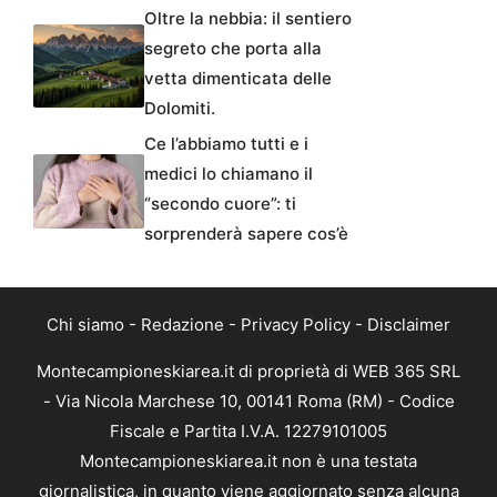
Oltre la nebbia: il sentiero
segreto che porta alla
vetta dimenticata delle
Dolomiti.
Ce l’abbiamo tutti e i
medici lo chiamano il
“secondo cuore”: ti
sorprenderà sapere cos’è
Chi siamo
-
Redazione
-
Privacy Policy
-
Disclaimer
Montecampioneskiarea.it di proprietà di WEB 365 SRL
- Via Nicola Marchese 10, 00141 Roma (RM) - Codice
Fiscale e Partita I.V.A. 12279101005
Montecampioneskiarea.it non è una testata
giornalistica, in quanto viene aggiornato senza alcuna