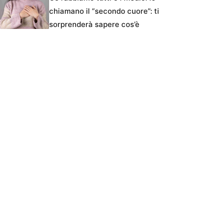
chiamano il “secondo cuore”: ti
sorprenderà sapere cos’è