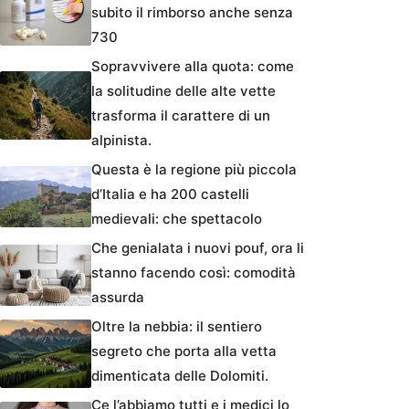
subito il rimborso anche senza
730
Sopravvivere alla quota: come
la solitudine delle alte vette
trasforma il carattere di un
alpinista.
Questa è la regione più piccola
d’Italia e ha 200 castelli
medievali: che spettacolo
Che genialata i nuovi pouf, ora li
stanno facendo così: comodità
assurda
Oltre la nebbia: il sentiero
segreto che porta alla vetta
dimenticata delle Dolomiti.
Ce l’abbiamo tutti e i medici lo